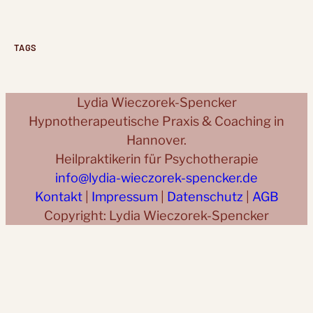
TAGS
Lydia Wieczorek-Spencker
Hypnotherapeutische Praxis & Coaching in
Hannover.
Heilpraktikerin für Psychotherapie
info@lydia-wieczorek-spencker.de
Kontakt
|
Impressum
|
Datenschutz
|
AGB
Copyright: Lydia Wieczorek-Spencker