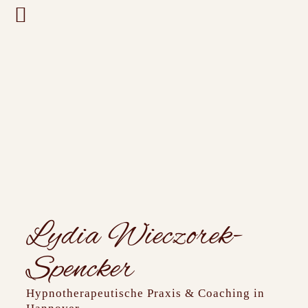
Zum
Inhalt
springen
Lydia Wieczorek-
Spencker
Hypnotherapeutische Praxis & Coaching in